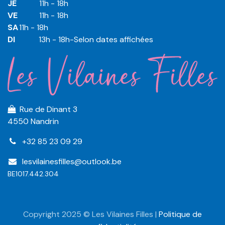
JE
​​11h - 18h
VE
​​​11h - 18h
SA
​​​11h - 18h
DI
​​​ 13h - 18h-Selon dates affichées
Rue de Dinant 3
4550 Nandrin
+32 85 23 09 29
lesvilainesfilles@outlook.be
BE1017.442.304
Copyright 2025 © Les Vilaines Filles |
Politique de